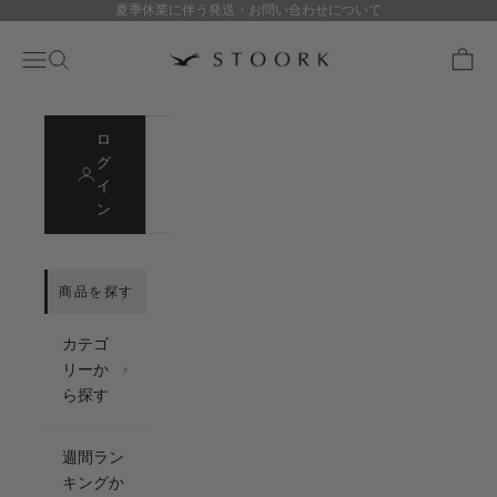
夏季休業に伴う発送・お問い合わせについて
コンテンツへスキップ
stoork
メニュー
検索
カート
ロ
会
グ
員
イ
登
ン
録
カテゴ
リーか
ら探す
週間ラン
キングか