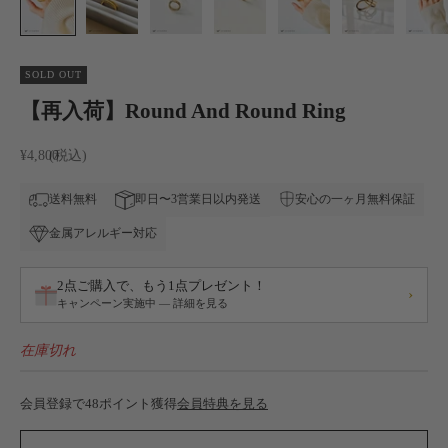
SOLD OUT
【再入荷】Round And Round Ring
セール価格
¥4,800
安心の一ヶ月無料保証
送料無料
即日〜3営業日以内発送
金属アレルギー対応
2点ご購入で、もう1点プレゼント！
›
キャンペーン実施中 — 詳細を見る
在庫切れ
会員登録で48ポイント獲得
会員特典を見る