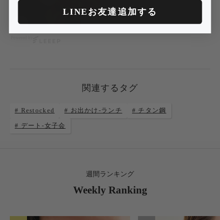
LINEお友達追加する
Powered by
関連するタグ
# Restocked
# お出かけ-ランチ
# チタン鋼
# デート-女子会
週間ランキング
Weekly Ranking