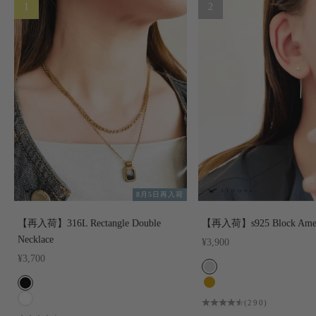
8月5日再入荷
【再入荷】316L Rectangle Double
【再入荷】s925 Block Ameri
Necklace
セール価格
¥3,900
セール価格
¥3,700
COLOR
SILVER
COLOR
GOLD
ブラック
(290)
ホワイト