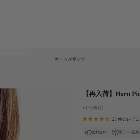
カートが空です
【再入荷】Horn Pie
セール価格
¥3,700
25 件のレビ
送料無料
即日〜3営業