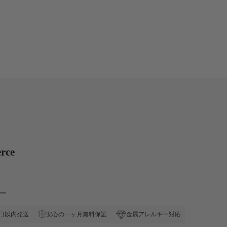
rce
ュー
安心の一ヶ月無料保証
日以内発送
金属アレルギー対応