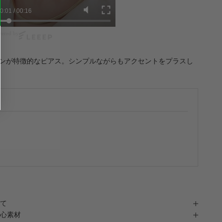
0:03
/
00:16
ered by
ンが特徴的なピアス。シンプルながらもアクセントをプラスし
て
心素材