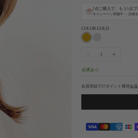
2点ご購入で、もう1点
キャンペーン実施中 — 詳細
COLOR:
GOLD
GOLD
SILVER
数量を減らす
数量を増やす
在庫あり
会員登録で37ポイント獲得
会員