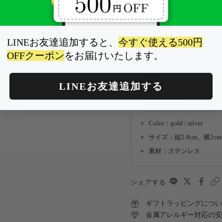
0
Pow
LINEお友達追加すると、
今すぐ使える500円
OFFクーポン
をお届けいたします。
イヤーカフかのようなデザイ
てくれます。
LINEお友達追加する
【商品情報】
Color：gold / silver
サイズ：縦2.8cm、横2cm
素材：ステンレス
シェアする
ギフトラッピングについ
金属アレルギー対応の安