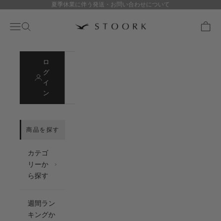
夏季休業に伴う発送・お問い合わせについて
コンテンツへスキップ
stoork
メニュー
検索
カート
ロ
会
グ
員
イ
登
ン
録
カテゴ
リーか
ら探す
週間ラン
キングか