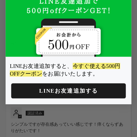
1
2
0
0
Sort by
3週間前
LINEお友達追加すると、
今すぐ使える500円
OFFクーポン
をお届けいたします。
シルバーが夏に涼しげで良い。
LINEお友達追加する
4ヶ月前
シンプルですが存在感あっていい感じです！痒くならずあ
りがたいです！