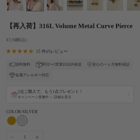
【再入荷】316L Volume Metal Curve Pierce
セール価格
¥3,900
15 件のレビュー
安心の一ヶ月無料保証
送料無料
即日〜3営業日以内発送
金属アレルギー対応
2点ご購入で、もう1点プレゼント！
›
キャンペーン実施中 — 詳細を見る
COLOR:
SILVER
GOLD
SILVER
数量を減らす
数量を増やす