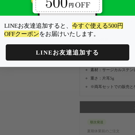
丸でもない四角でもないフー
ンプルだからネックレスも合
LINEお友達追加すると、
今すぐ使える500円
OFFクーポン
をお届けいたします。
【商品情報】
LINEお友達追加する
color：gold
size： 直径: 長辺2.3cm、
素材：サージカルステンレ
重さ：片耳5g
※両耳セットでの販売と
順次発送
夏期休業前のご注文