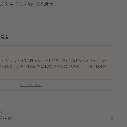
ご注文 → ご注文順に順次発送
次発送
火・祝）および8月13日（木）〜8月16日（日）は夏期休業とさせていた
が混み合うため、休業前のご注文でも状況により8月17日（月）以降の
。
詳しくはこちら
て
心素材