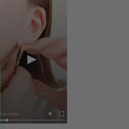
0:03
/
00:14
ered by