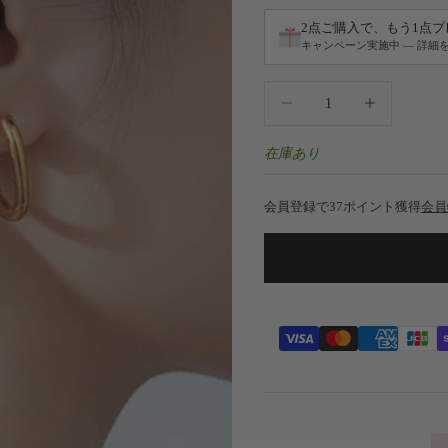
2点ご購入で、もう1点
キャンペーン実施中 — 詳細
数量を減らす
数量を増やす
在庫あり
会員登録で37ポイント獲得
会員