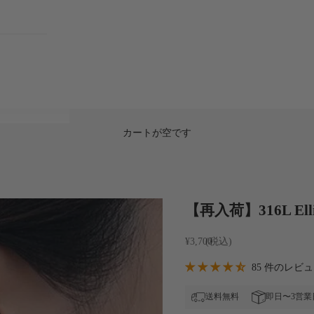
カートが空です
【再入荷】316L Ellips
セール価格
¥3,700
85 件のレビ
送料無料
即日〜3営業